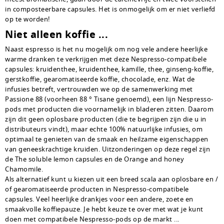
in composteerbare capsules. Het is onmogelijk om er niet verliefd
op te worden!
Niet alleen koffie ...
Naast espresso is het nu mogelijk om nog vele andere heerlijke
warme dranken te verkrijgen met deze Nespresso-compatibele
capsules: kruidenthee, kruidenthee, kamille, thee, ginseng-koffie,
gerstkoffie, gearomatiseerde koffie, chocolade, enz. Wat de
infusies betreft, vertrouwden we op de samenwerking met
Passione 88 (voorheen 88 ° Tisane genoemd), een lijn Nespresso-
pods met producten die voornamelijk in bladeren zitten. Daarom
zijn dit geen oplosbare producten (die te begrijpen zijn die u in
distributeurs vindt), maar echte 100% natuurlijke infusies, om
optimaal te genieten van de smaak en heilzame eigenschappen
van geneeskrachtige kruiden. Uitzonderingen op deze regel zijn
de The soluble lemon capsules en de Orange and honey
Chamomile.
Als alternatief kunt u kiezen uit een breed scala aan oplosbare en /
of gearomatiseerde producten in Nespresso-compatibele
capsules. Veel heerlijke drankjes voor een andere, zoete en
smaakvolle koffiepauze. Je hebt keuze te over met wat je kunt
doen met compatibele Nespresso-pods op de markt ...