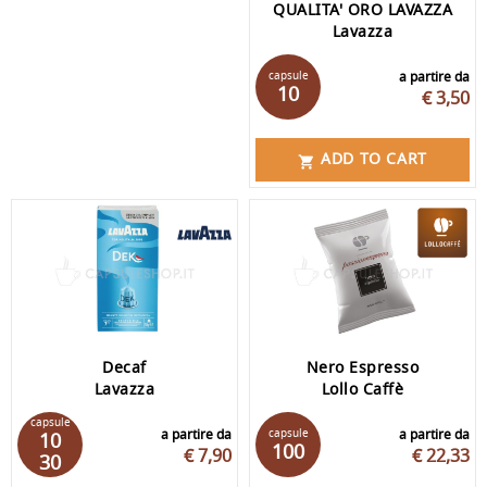
QUALITA' ORO LAVAZZA
Lavazza
capsule
a partire da
10
€ 3,50
ADD TO CART

Decaf
Nero Espresso
Lavazza
Lollo Caffè
capsule
a partire da
capsule
a partire da
10
100
€ 7,90
€ 22,33
30