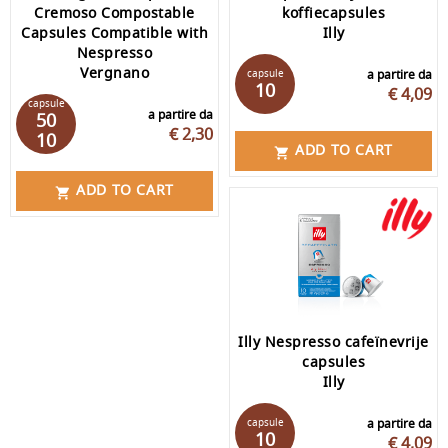
Cremoso Compostable
koffiecapsules
Capsules Compatible with
Illy
Nespresso
Vergnano
capsule
a partire da
10
€ 4,09
capsule
a partire da
50
€ 2,30
10
ADD TO CART

ADD TO CART

Illy Nespresso cafeïnevrije
capsules
Illy
capsule
a partire da
10
€ 4,09