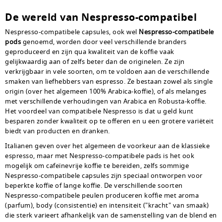
De wereld van Nespresso-compatibel
Nespresso-compatibele capsules, ook wel
Nespresso-compatibele
pods
genoemd, worden door veel verschillende branders
geproduceerd en zijn qua kwaliteit van de koffie vaak
gelijkwaardig aan of zelfs beter dan de originelen. Ze zijn
verkrijgbaar in vele soorten, om te voldoen aan de verschillende
smaken van liefhebbers van espresso. Ze bestaan ​​zowel als single
origin (over het algemeen 100% Arabica-koffie), of als melanges
met verschillende verhoudingen van Arabica en Robusta-koffie.
Het voordeel van compatibele Nespresso is dat u geld kunt
besparen zonder kwaliteit op te offeren en u een grotere variëteit
biedt van producten en dranken.
Italianen geven over het algemeen de voorkeur aan de klassieke
espresso, maar met Nespresso-compatibele pads is het ook
mogelijk om cafeïnevrije koffie te bereiden, zelfs sommige
Nespresso-compatibele capsules zijn speciaal ontworpen voor
beperkte koffie of lange koffie. De verschillende soorten
Nespresso-compatibele peulen produceren koffie met aroma
(parfum), body (consistentie) en intensiteit ("kracht" van smaak)
die sterk varieert afhankelijk van de samenstelling van de blend en