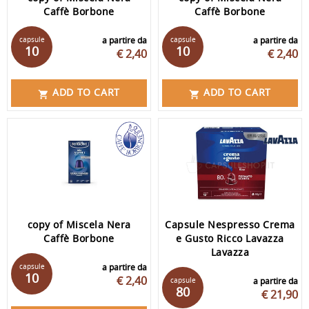
Caffè Borbone
Caffè Borbone
capsule
a partire da
capsule
a partire da
10
10
€ 2,40
€ 2,40
ADD TO CART
ADD TO CART


copy of Miscela Nera
Capsule Nespresso Crema
Caffè Borbone
e Gusto Ricco Lavazza
Lavazza
capsule
a partire da
10
€ 2,40
capsule
a partire da
80
€ 21,90