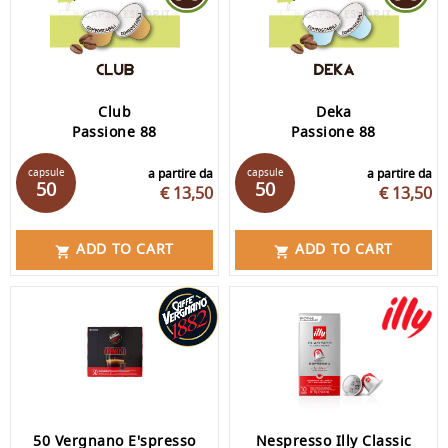
Club
Deka
Passione 88
Passione 88
capsule
a partire da
capsule
a partire da
50
50
€ 13,50
€ 13,50
ADD TO CART
ADD TO CART


50 Vergnano E'spresso
Nespresso Illy Classic