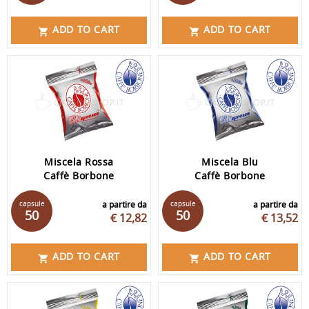
ADD TO CART
ADD TO CART


Miscela Rossa
Miscela Blu
Caffè Borbone
Caffè Borbone
capsule
a partire da
capsule
a partire da
50
50
€ 12,82
€ 13,52
ADD TO CART
ADD TO CART

