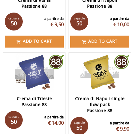
Crema di Roma
Crema di Napoli
Passione 88
Passione 88
capsule
a partire da
capsule
a partire da
50
50
€ 9,50
€ 10,00
ADD TO CART
ADD TO CART


Crema di Trieste
Crema di Napoli single
Passione 88
flow pack
Passione 88
capsule
a partire da
50
€ 14,00
capsule
a partire da
50
€ 9,90