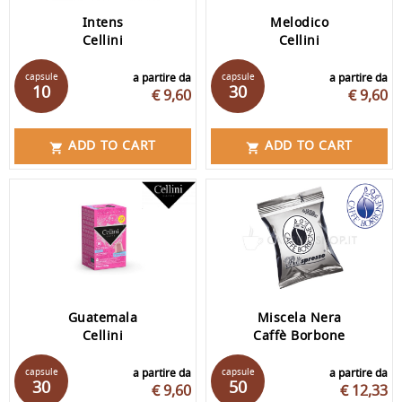
Intens
Melodico
Cellini
Cellini
capsule
a partire da
capsule
a partire da
10
30
€ 9,60
€ 9,60
ADD TO CART
ADD TO CART


Guatemala
Miscela Nera
Cellini
Caffè Borbone
capsule
a partire da
capsule
a partire da
30
50
€ 9,60
€ 12,33