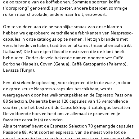
de oorsprong van de koffiebonen. Sommige soorten koffie
("oorsprong" genoemd) zijn zoeter, andere bitterder, sommige
ruiken naar chocolade, andere naar fruit, enzovoort.
Om te voldoen aan de persoonlijke smaak van onze klanten
hebben we geprobeerd verschillende fabrikanten van Nespresso-
capsules in onze catalogus op te nemen. Het zijn branders met
verschillende verhalen, tradities en afkomst (maar allemaal strikt
Italiaans!) Die hun eigen filosofie nastreven die de klant heeft
behouden. Onder de vele bekende namen noemen we: Caffè
Borbone (Napels), Covim (Genua), Caffè Gattopardo (Palermo),
Lavazza (Turijn).
Een uitstekende oplossing, voor degenen die in de war zijn door
de grote keuze Nespresso-capsules beschikbaar, wordt
weergegeven door het welkomstpakket en de Espresso Passione
88 Selection. De eerste bevat 120 capsules van 15 verschillende
soorten, die het beste uit de CapsuleShop.it-catalogus bevatten.
De voldoende hoeveelheid om ze allemaal te proeven en je
favoriete capsule (s) te vinden.
Als alternatief bevat de Espresso Selection 70 gemengde capsules
Passione 88. Acht soorten espresso, van de meest volle tot de
meest aromatische, gaan door de cafeïnevrije en twee voorstellen