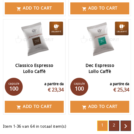
ADD TO CART
ADD TO CART


Classico Espresso
Dec Espresso
Lollo Caffè
Lollo Caffè
capsule
a partire da
capsule
a partire da
100
100
€ 23,34
€ 25,34
ADD TO CART
ADD TO CART


1
2

Item 1-36 van 64 in totaal item(s)