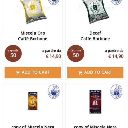
Miscela Oro
Decaf
Caffè Borbone
Caffè Borbone
capsule
a partire da
capsule
a partire da
50
50
€ 14,90
€ 14,90
ADD TO CART
ADD TO CART


copy of Miscela Nera
copy of Miscela Nera