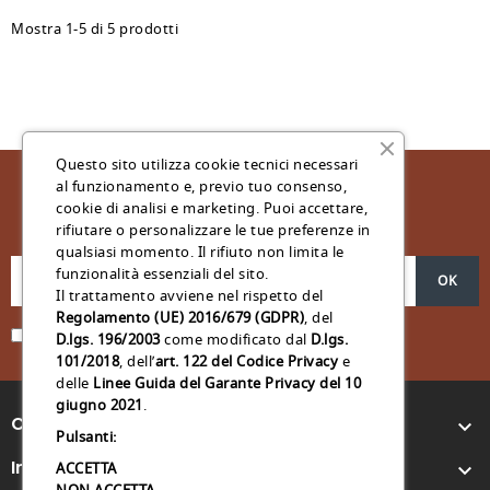
Mostra 1-5 di 5 prodotti
Questo sito utilizza cookie tecnici necessari
al funzionamento e, previo tuo consenso,
cookie di analisi e marketing. Puoi accettare,
Iscriviti Alla Nostra Newsletter
rifiutare o personalizzare le tue preferenze in
qualsiasi momento. Il rifiuto non limita le
funzionalità essenziali del sito.
Il trattamento avviene nel rispetto del
Regolamento (UE) 2016/679 (GDPR)
, del
Acconsento al trattamento dei miei dati personali *
D.lgs. 196/2003
come modificato dal
D.lgs.
101/2018
, dell’
art. 122 del Codice Privacy
e
delle
Linee Guida del Garante Privacy del 10
giugno 2021
.
Contattaci

Pulsanti:
Info CapsuleShop.it

ACCETTA