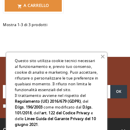
A CARRELLO

Mostra 1-3 di 3 prodotti
Questo sito utilizza cookie tecnici necessari
al funzionamento e, previo tuo consenso,
cookie di analisi e marketing. Puoi accettare,
Iscriviti Alla Nostra Newsletter
rifiutare o personalizzare le tue preferenze in
qualsiasi momento. Il rifiuto non limita le
funzionalità essenziali del sito.
Il trattamento avviene nel rispetto del
Regolamento (UE) 2016/679 (GDPR)
, del
Acconsento al trattamento dei miei dati personali *
D.lgs. 196/2003
come modificato dal
D.lgs.
101/2018
, dell’
art. 122 del Codice Privacy
e
delle
Linee Guida del Garante Privacy del 10
giugno 2021
.
Contattaci