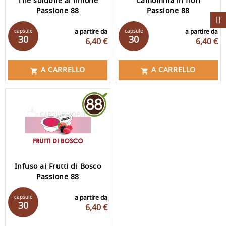
The solubile al limone
Camomilla in fiori
Passione 88
Passione 88
capsule
a partire da
capsule
a partire da
30
30
6,40 €
6,40 €
A CARRELLO
A CARRELLO


Infuso ai Frutti di Bosco
Passione 88
capsule
a partire da
30
6,40 €