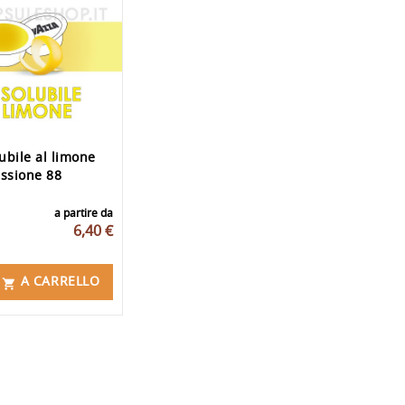
ubile al limone
ssione 88
a partire da
6,40 €
A CARRELLO
