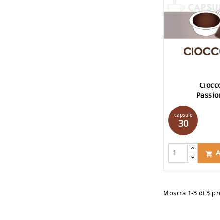
Ciocc
Passio
capsule
30
A

Mostra 1-3 di 3 pr