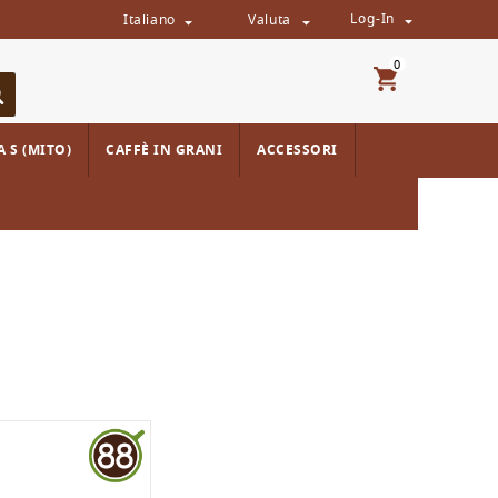
Log-In
Italiano
Valuta



0
 S (MITO)
CAFFÈ IN GRANI
ACCESSORI
me
Lavazza A Modo Mio
Solubili & Aromatizzati A Modo Mio