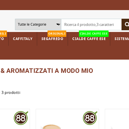
BILI
ORIGINALI
CIALDE CAFFE ESE
TO
CAFFITALY
SEGAFREDO
CIALDE CAFFE ESE
SISTEMA
Ho
 & AROMATIZZATI A MODO MIO
 3 prodotti