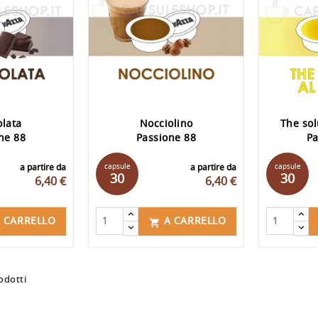
olata
Nocciolino
The sol
ne 88
Passione 88
Pa
a partire da
capsule
a partire da
capsule
30
30
6,40 €
6,40 €
 CARRELLO
A CARRELLO

odotti