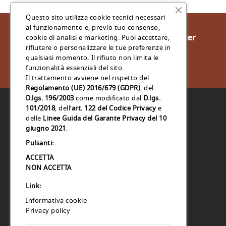
Questo sito utilizza cookie tecnici necessari
al funzionamento e, previo tuo consenso,
Iscriviti Alla Nostra Newsletter
cookie di analisi e marketing. Puoi accettare,
rifiutare o personalizzare le tue preferenze in
qualsiasi momento. Il rifiuto non limita le
funzionalità essenziali del sito.
Il trattamento avviene nel rispetto del
Regolamento (UE) 2016/679 (GDPR)
, del
D.lgs. 196/2003
come modificato dal
D.lgs.
101/2018
, dell’
art. 122 del Codice Privacy
e
delle
Linee Guida del Garante Privacy del 10
CapsuleShop.it
giugno 2021
.
Via Giovanni D'Alessi N. 11
Pulsanti:
31100 Treviso
ACCETTA
Treviso
NON ACCETTA
Italia
Link:
Ordinicapsule@webhousesas.net
Informativa cookie
Privacy policy