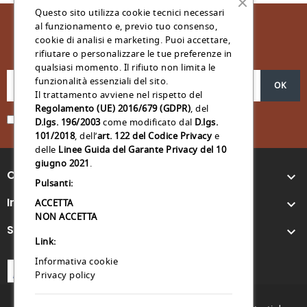
Questo sito utilizza cookie tecnici necessari
al funzionamento e, previo tuo consenso,
cookie di analisi e marketing. Puoi accettare,
Iscriviti Alla Nostra Newsletter
rifiutare o personalizzare le tue preferenze in
qualsiasi momento. Il rifiuto non limita le
funzionalità essenziali del sito.
Il trattamento avviene nel rispetto del
Regolamento (UE) 2016/679 (GDPR)
, del
Acconsento al trattamento dei miei dati personali *
D.lgs. 196/2003
come modificato dal
D.lgs.
101/2018
, dell’
art. 122 del Codice Privacy
e
delle
Linee Guida del Garante Privacy del 10
giugno 2021
.
Contattaci

Pulsanti:
Info CapsuleShop.it
ACCETTA

NON ACCETTA
Servizio Clienti

Link:
Informativa cookie
Privacy policy