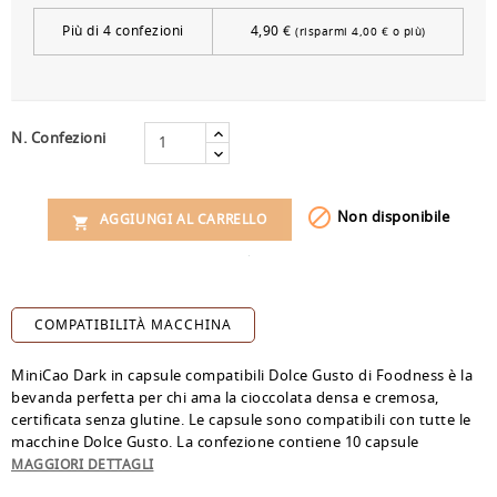
Più di 4 confezioni
4,90 €
(risparmi 4,00 € o più)
N. Confezioni

Non disponibile
AGGIUNGI AL CARRELLO

COMPATIBILITÀ MACCHINA
MiniCao Dark in capsule compatibili Dolce Gusto di Foodness è la
bevanda perfetta per chi ama la cioccolata densa e cremosa,
certificata senza glutine. Le capsule sono compatibili con tutte le
macchine Dolce Gusto. La confezione contiene 10 capsule
monouso riciclabili*.
MAGGIORI DETTAGLI