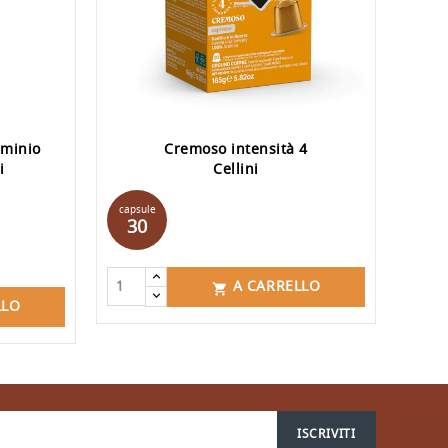
uminio
Cremoso intensità 4
i
Cellini
Prezzo
capsule
capsu
30
10
A CARRELLO

LLO