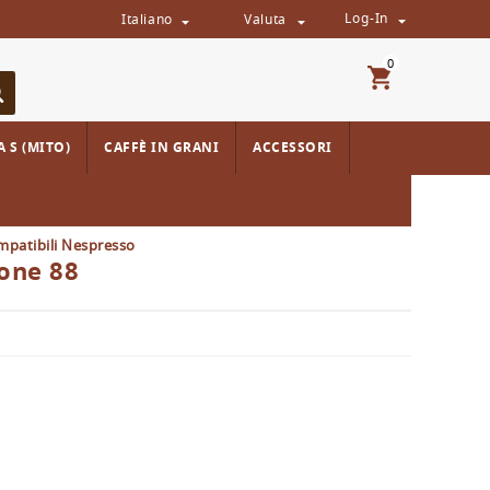
Log-In
Italiano
Valuta



0
 S (MITO)
CAFFÈ IN GRANI
ACCESSORI
mpatibili Nespresso
one 88