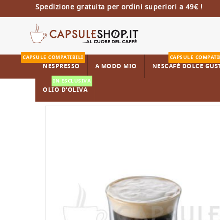
Spedizione gratuita per ordini superiori a 49€ !
CAPSULE COMPATIBILI
CAPSULE COMPATI
NESPRESSO
A MODO MIO
NESCAFÉ DOLCE GUS
IN ESCLUSIVA
OLIO D'OLIVA
Home
Capsule Compatibili Nespresso
Irish Coffee