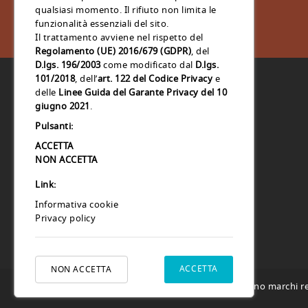
qualsiasi momento. Il rifiuto non limita le
funzionalità essenziali del sito.
Il trattamento avviene nel rispetto del
Regolamento (UE) 2016/679 (GDPR)
, del
D.lgs. 196/2003
come modificato dal
D.lgs.
101/2018
, dell’
art. 122 del Codice Privacy
e
delle
Linee Guida del Garante Privacy del 10
giugno 2021
.
CapsuleShop.it
Pulsanti:
Via Giovanni D'Alessi N. 11
31100 Treviso
ACCETTA
Treviso
NON ACCETTA
Italia
Link:
Ordinicapsule@webhousesas.net
Informativa cookie
Privacy policy
ACCETTA
NON ACCETTA
© 2026 - Capsuleshop.it e 88° Caffè sono marchi reg