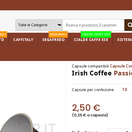
BILI
ORIGINALI
CIALDE CAFFE ESE
TO
CAFFITALY
SEGAFREDO
CIALDE CAFFE ESE
SISTEMA
Capsule compatibili
Capsule Co
Irish Coffee
Passi
10
Capsule per confezione:
2,50 €
(0,25 € a capsula)