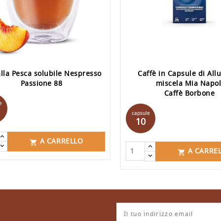
lla Pesca solubile Nespresso
Caffè in Capsule di All
Passione 88
miscela Mia Napol
Caffè Borbone
Prezzo
e
Prezzo
capsule
10
A CARRELLO

A CARRE
