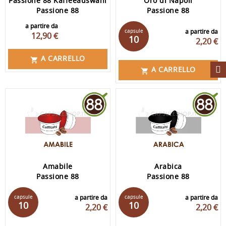
Passione 88 Kaffeeauswahl
Oro di Napoli
Passione 88
Passione 88
a partire da
capsule
a partire da
12,90 €
10
2,20 €
A CARRELLO

A CARRELLO

Amabile
Arabica
Passione 88
Passione 88
capsule
a partire da
capsule
a partire da
10
10
2,20 €
2,20 €