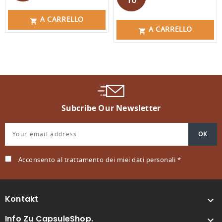
10
A CARRELLO

A CARRELLO

Subcribe Our Newsletter
Acconsento al trattamento dei miei dati personali *
Kontakt

Info Zu CapsuleShop.
