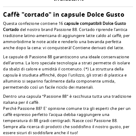
Caffè "cortado" in capsule Dolce Gusto
Questa confezione contiene 16
capsule compatibili Dolce Gusto
Cortado
del nostro brand Passione 88. Cortado riprende l'antica
tradizione latino-americana di aggiungere latte caldo al caffè, per
ammorbidirne le note acide e renderlo una bevanda perfetta
anche dopo la cena: vi conquisterà! Contiene derivati del latte.
Le capsule di Passione 88 garantiscono una ideale conservazione
dell'aroma. La loro speciale tecnologia a strati permette di isolare
da sbalzi di calore e umidità il contenuto. (*) La struttura della
capsula è studiata affinché, dopo l'utilizzo, gli strati di plastica e
alluminio si separino facilmente dalla componente umida,
permettendo così un facile riciclo dei materiali.
Dentro una capsula “Passione 88” è racchiusa tutta una tradizione
italiana per il caffè.
Perchè Passione 88? E' opinione comune tra gli esperti che per un
caffè espresso perfetto l'acqua debba raggiungere una
temperatura di 88 gradi centigradi. Nasce così Passione 88.
Sempre alla ricerca di prodotti che soddisfino il nostro gusto, per
essere sicuri di soddisfare anche il tuo!