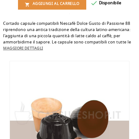

Disponibile
AGGIUNGI AL CARRELLO

Cortado capsule compatibili Nescafé Dolce Gusto di Passione 88
riprendono una antica tradizione della cultura latino-americana:
l'aggiunta di una piccola quantità di latte caldo al caffè, per
ammorbidirne il sapore. Le capsule sono compatibili con tutte le
macchine Nescafé Dolce Gusto. La confezione contiene 16 cialde
MAGGIORI DETTAGLI
monouso riciclabili*.