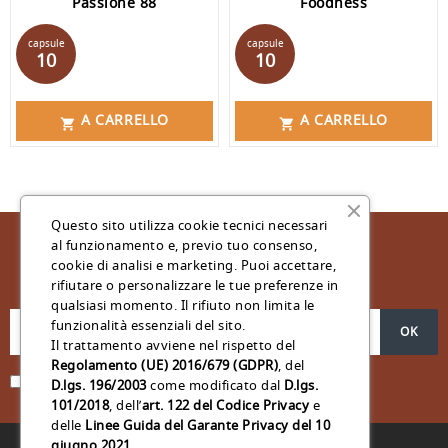
Passione 88
Foodness
Prezzo
Prezzo
capsule
capsule
10
10
A CARRELLO
A CARRELLO


Questo sito utilizza cookie tecnici necessari
al funzionamento e, previo tuo consenso,
cookie di analisi e marketing. Puoi accettare,
Iscriviti Alla Nostra Newsletter
rifiutare o personalizzare le tue preferenze in
qualsiasi momento. Il rifiuto non limita le
funzionalità essenziali del sito.
Il trattamento avviene nel rispetto del
Regolamento (UE) 2016/679 (GDPR)
, del
Acconsento al trattamento dei miei dati personali *
D.lgs. 196/2003
come modificato dal
D.lgs.
101/2018
, dell’
art. 122 del Codice Privacy
e
delle
Linee Guida del Garante Privacy del 10
giugno 2021
.