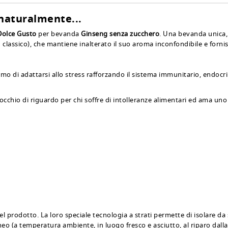
 naturalmente...
Dolce Gusto
per bevanda
Ginseng senza zucchero
. Una bevanda unica, 
lassico), che mantiene inalterato il suo aroma inconfondibile e fornisc
smo di adattarsi allo stress rafforzando il sistema immunitario, endocri
hio di riguardo per chi soffre di intolleranze alimentari ed ama uno st
prodotto. La loro speciale tecnologia a strati permette di isolare da s
o (a temperatura ambiente, in luogo fresco e asciutto, al riparo dalla l