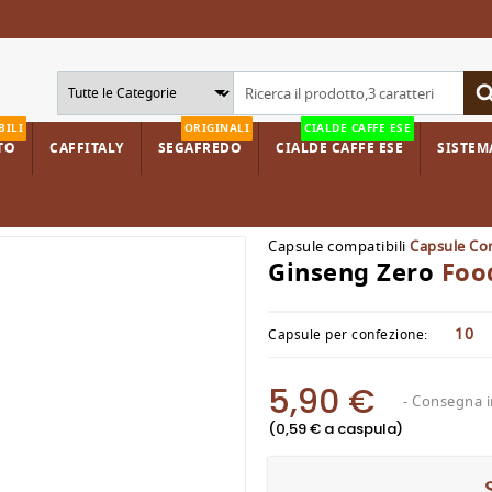
BILI
ORIGINALI
CIALDE CAFFE ESE
TO
CAFFITALY
SEGAFREDO
CIALDE CAFFE ESE
SISTEMA
g Zero
Capsule compatibili
Capsule Com
Ginseng Zero
Foo
10
Capsule per confezione:
5,90 €
- Consegna in
(0,59 € a caspula)