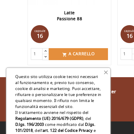
Latte
Passione 88
Prezzo
capsule
capsul
16
16
A CARRELLO

Questo sito utilizza cookie tecnici necessari
al funzionamento e, previo tuo consenso,
cookie di analisi e marketing. Puoi accettare,
Iscriviti Alla Nostra Newsletter
rifiutare o personalizzare le tue preferenze in
qualsiasi momento. Il rifiuto non limita le
funzionalità essenziali del sito.
Il trattamento avviene nel rispetto del
Regolamento (UE) 2016/679 (GDPR)
, del
D.lgs. 196/2003
come modificato dal
D.lgs.
101/2018
, dell’
art. 122 del Codice Privacy
e