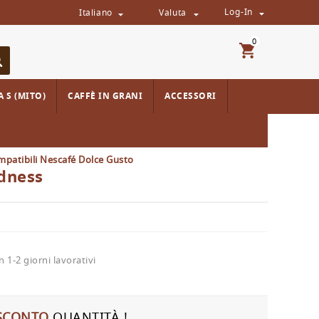
Log-In
Italiano
Valuta



0
 S (MITO)
CAFFÈ IN GRANI
ACCESSORI
patibili Nescafé Dolce Gusto
dness
 1-2 giorni lavorativi
SCONTO
QUANTITÀ !