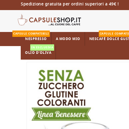
Spedizione gratuita per ordini superiori a 49€ !
CAPSULE COMPATIBILI
CAPSULE COMPATI
NESPRESSO
A MODO MIO
NESCAFÉ DOLCE GUS
IN ESCLUSIVA
OLIO D'OLIVA
Home
Capsule Compatibili Nescafé Dolce Gusto
Ginsen