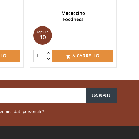
Macaccino
Foodness
Prezzo
capsu
capsule
8
10
16
LLO
A CARRELLO

i miei dati personali *