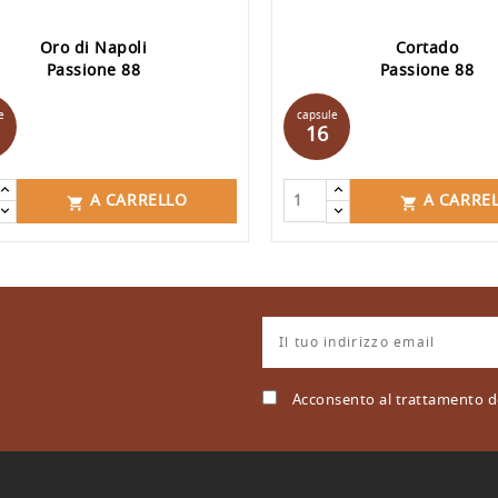
Oro di Napoli
Cortado
Passione 88
Passione 88
Prezzo
Prezzo
e
capsule
16
A CARRELLO
A CARRE


Acconsento al trattamento de