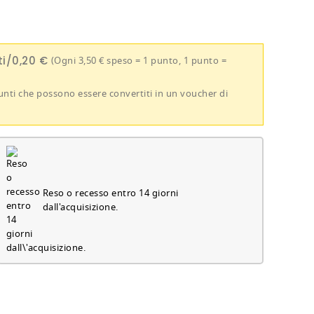
i/0,20 €
(Ogni 3,50 € speso = 1 punto, 1 punto =
 punti che possono essere convertiti in un voucher di
Reso o recesso entro 14 giorni
dall'acquisizione.