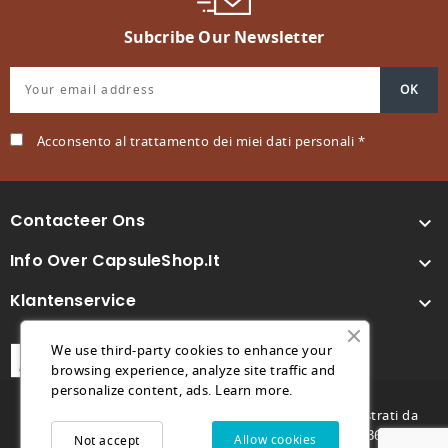
Subcribe Our Newsletter
Acconsento al trattamento dei miei dati personali *
Contacteer Ons

Info Over CapsuleShop.it

Klantenservice

We use third-party cookies to enhance your
browsing experience, analyze site traffic and
personalize content, ads.
Learn more.
© 2026 - Capsuleshop.it e 88° Caffè sono marchi registrati da
Future Store S.R.L. - C.F. e P.IVA 04682730264 - REA TV369996 -
Allow cookies
Not accept