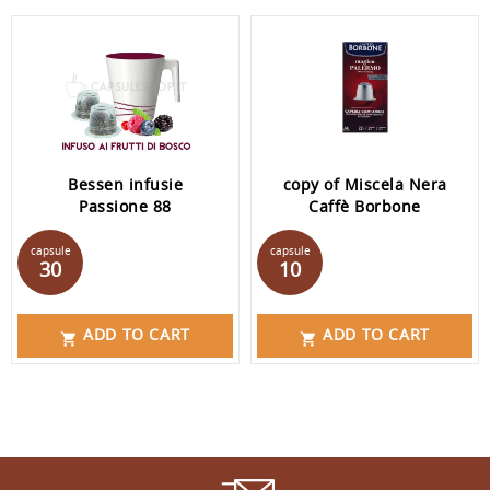
Bessen infusie
copy of Miscela Nera
Passione 88
Caffè Borbone
Prijs
Prijs
capsule
capsule
30
10
ADD TO CART
ADD TO CART

