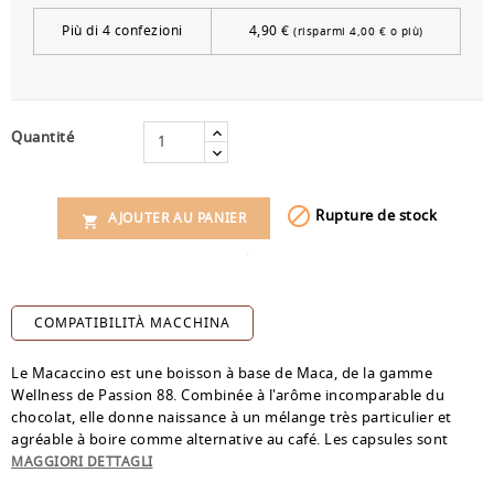
Più di 4 confezioni
4,90 €
(risparmi 4,00 € o più)
Quantité

Rupture de stock
AJOUTER AU PANIER

COMPATIBILITÀ MACCHINA
Le Macaccino est une boisson à base de Maca, de la gamme
Wellness de Passion 88. Combinée à l'arôme incomparable du
chocolat, elle donne naissance à un mélange très particulier et
agréable à boire comme alternative au café. Les capsules sont
compatibles avec toutes les machines Dolce Gusto. L'emballage
MAGGIORI DETTAGLI
contient 10 capsules jetables recyclables *.