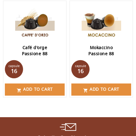
Café d'orge
Mokaccino
Passione 88
Passione 88
Prix
Prix
capsule
capsule
16
16
ADD TO CART
ADD TO CART

