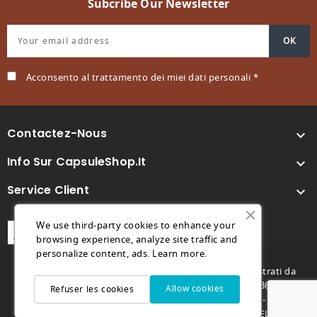
Subcribe Our Newsletter
Acconsento al trattamento dei miei dati personali *
Contactez-Nous

Info Sur CapsuleShop.it

Service Client

We use third-party cookies to enhance your
browsing experience, analyze site traffic and
personalize content, ads.
Learn more.
© 2026 - Capsuleshop.it e 88° Caffè sono marchi registrati da
Future Store S.R.L. - C.F. e P.IVA 04682730264 - REA TV369996 -
Allow cookies
Refuser les cookies
futurestore@pec.it - Capitale sociale 1.000,00€ -
-
-
Privacy Policy
Cookie Policy
MARCO GENOVESE DEVELOPER