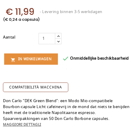
€ 11,99
- Levering binnen 3-5 werkdagen
(€ 0,24 a capsula)
Aantal

Onmiddellijke beschikbaarheid
IN WINKELWAGEN

COMPATIBILITÀ MACCHINA
Don Carlo "DEK Green Blend": een Modo Mio-compatibele
Bourbon-capsule Licht cafeïnevrij in de mond dat niets te benijden
heeft met de traditionele Napolitaanse espresso.
Spaarverpakkingen van 50 Don Carlo Borbone capsules.
MAGGIORI DETTAGLI