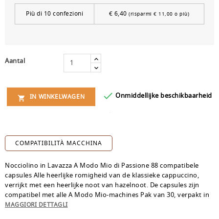
Più di 10 confezioni
€ 6,40
(risparmi € 11,00 o più)
Aantal

Onmiddellijke beschikbaarheid
IN WINKELWAGEN

COMPATIBILITÀ MACCHINA
Nocciolino in Lavazza A Modo Mio di Passione 88 compatibele
capsules Alle heerlijke romigheid van de klassieke cappuccino,
verrijkt met een heerlijke noot van hazelnoot. De capsules zijn
compatibel met alle A Modo Mio-machines Pak van 30, verpakt in
praktische zakken van 10 capsules.
MAGGIORI DETTAGLI