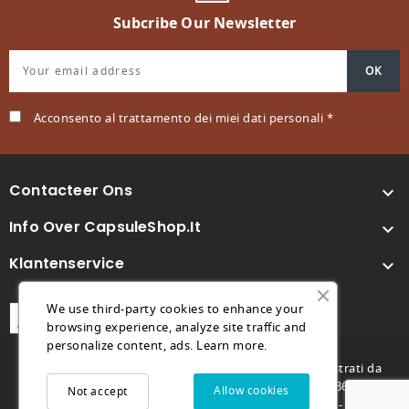
Subcribe Our Newsletter
Acconsento al trattamento dei miei dati personali *
Contacteer Ons

Info Over CapsuleShop.it

Klantenservice

We use third-party cookies to enhance your
browsing experience, analyze site traffic and
personalize content, ads.
Learn more.
© 2026 - Capsuleshop.it e 88° Caffè sono marchi registrati da
Future Store S.R.L. - C.F. e P.IVA 04682730264 - REA TV369996 -
Allow cookies
Not accept
futurestore@pec.it - Capitale sociale 1.000,00€ -