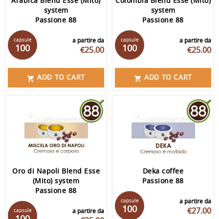
Arabica Blend Esse (Mito)
Colombia Blend Esse (Mito)
system
system
Passione 88
Passione 88
capsule
a partire da
capsule
a partire da
100
100
€25.00
€25.00
ADD TO CART
ADD TO CART


Oro di Napoli Blend Esse
Deka coffee
(Mito) system
Passione 88
Passione 88
capsule
a partire da
100
€27.00
capsule
a partire da
100